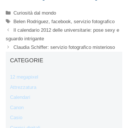
Categorie
Curiosità dal mondo
Tag
Belen Rodriguez
,
facebook
,
servizio fotografico
Il calendario 2012 delle universitarie: pose sexy e
sguardo intrigante
Claudia Schiffer: servizio fotografico misterioso
CATEGORIE
12 megapixel
Attrezzatura
Calendari
Canon
Casio
Cornici digitali