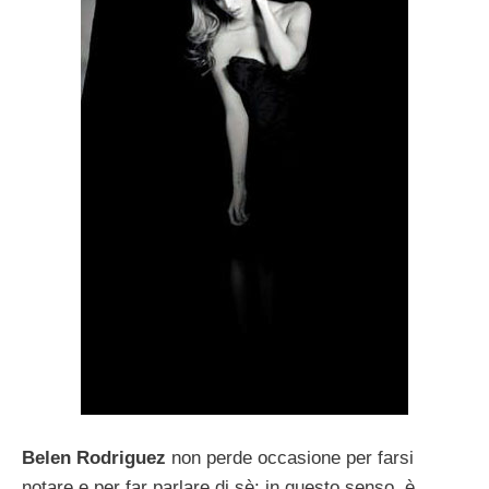
Belen Rodriguez
non perde occasione per farsi
notare e per far parlare di sè: in questo senso, è