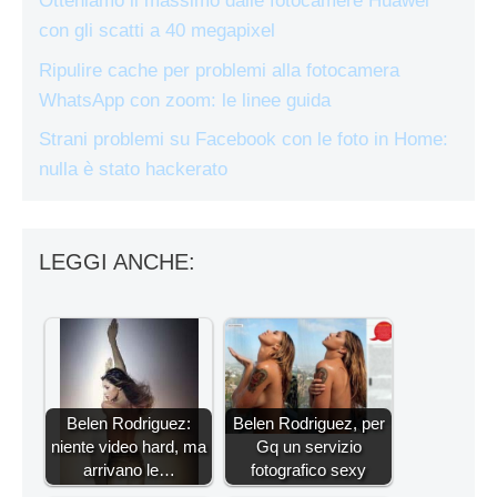
Otteniamo il massimo dalle fotocamere Huawei
con gli scatti a 40 megapixel
Ripulire cache per problemi alla fotocamera
WhatsApp con zoom: le linee guida
Strani problemi su Facebook con le foto in Home:
nulla è stato hackerato
LEGGI ANCHE:
Belen Rodriguez:
Belen Rodriguez, per
niente video hard, ma
Gq un servizio
arrivano le…
fotografico sexy