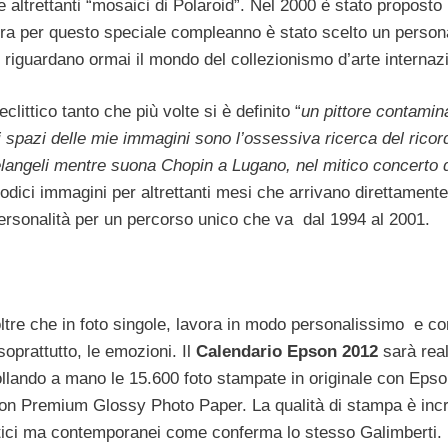
ltrettanti “mosaici di Polaroid”. Nel 2000 è stato proposto 
ra per questo speciale compleanno è stato scelto un person
 riguardano ormai il mondo del collezionismo d’arte internaz
littico tanto che più volte si è definito “
un pittore contamin
li spazi delle mie immagini sono l’ossessiva ricerca del ricor
elangeli mentre suona Chopin a Lugano, nel mitico concerto 
dici immagini per altrettanti mesi che arrivano direttamente
e personalità per un percorso unico che va dal 1994 al 2001.
ltre che in foto singole, lavora in modo personalissimo e c
soprattutto, le emozioni. Il
Calendario Epson 2012
sarà real
llando a mano le 15.600 foto stampate in originale con Eps
on Premium Glossy Photo Paper. La qualità di stampa è incr
oetici ma contemporanei come conferma lo stesso Galimberti.