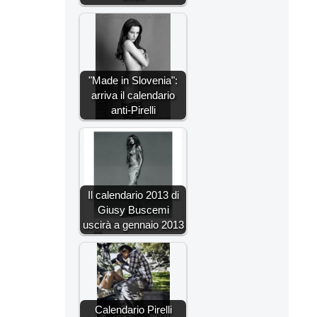
"Made in Slovenia":
arriva il calendario
anti-Pirelli
Il calendario 2013 di
Giusy Buscemi
uscirà a gennaio 2013
Calendario Pirelli