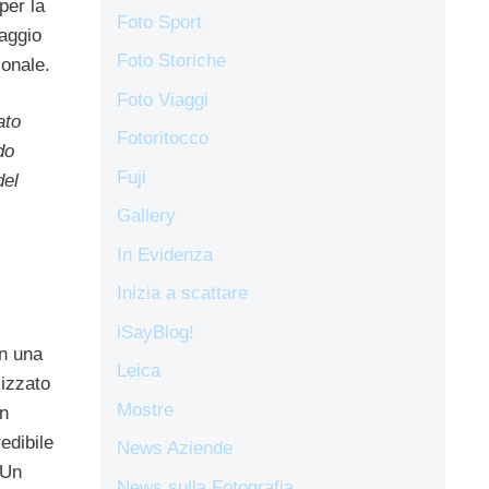
per la
Foto Sport
aggio
Foto Storiche
ionale.
Foto Viaggi
ato
Fotoritocco
do
Fuji
del
Gallery
In Evidenza
Inizia a scattare
iSayBlog!
on una
Leica
izzato
Mostre
on
edibile
News Aziende
 Un
News sulla Fotografia