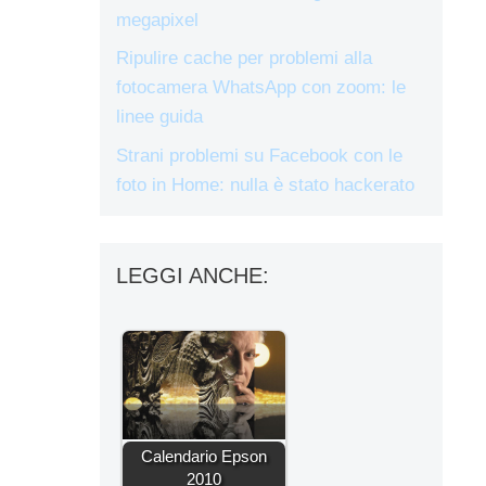
megapixel
Ripulire cache per problemi alla
fotocamera WhatsApp con zoom: le
linee guida
Strani problemi su Facebook con le
foto in Home: nulla è stato hackerato
LEGGI ANCHE:
Calendario Epson
2010