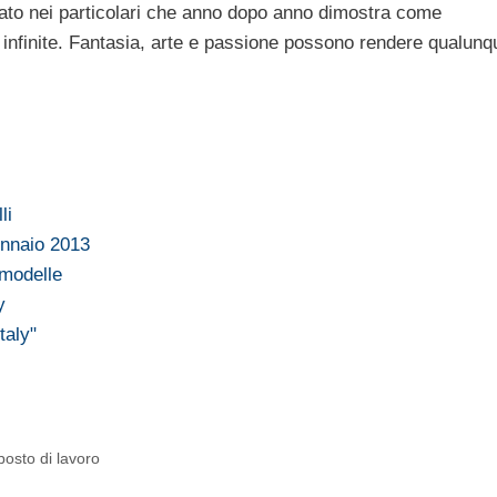
to nei particolari che anno dopo anno dimostra come
à infinite. Fantasia, arte e passione possono rendere qualunq
li
ennaio 2013
 modelle
y
taly"
posto di lavoro