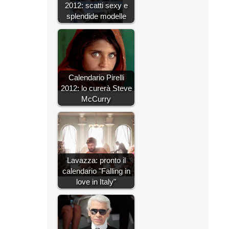
2012: scatti sexy e
splendide modelle
Calendario Pirelli
2012: lo curerà Steve
McCurry
Lavazza: pronto il
calendario "Falling in
love in Italy"