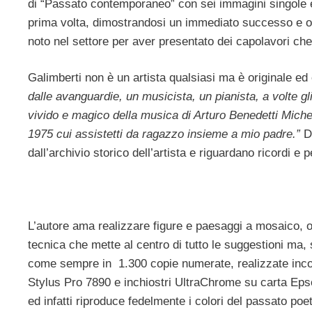
di “Passato contemporaneo” con sei immagini singole e a
prima volta, dimostrandosi un immediato successo e o
noto nel settore per aver presentato dei capolavori che
Galimberti non è un artista qualsiasi ma è originale ed ec
dalle avanguardie, un musicista, un pianista, a volte g
vivido e magico della musica di Arturo Benedetti Mich
1975 cui assistetti da ragazzo insieme a mio padre.”
Do
dall’archivio storico dell’artista e riguardano ricordi 
L’autore ama realizzare figure e paesaggi a mosaico, o
tecnica che mette al centro di tutto le suggestioni ma, 
come sempre in 1.300 copie numerate, realizzate inco
Stylus Pro 7890 e inchiostri UltraChrome su carta Eps
ed infatti riproduce fedelmente i colori del passato p