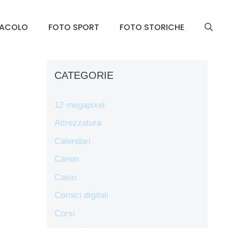
TACOLO
FOTO SPORT
FOTO STORICHE
CATEGORIE
12 megapixel
Attrezzatura
Calendari
Canon
Casio
Cornici digitali
Corsi