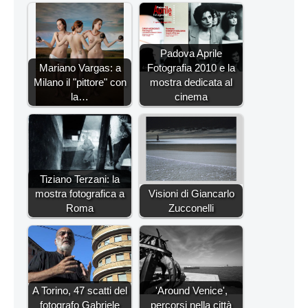
Padova Aprile
Mariano Vargas: a
Fotografia 2010 e la
Milano il "pittore" con
mostra dedicata al
la…
cinema
Tiziano Terzani: la
mostra fotografica a
Visioni di Giancarlo
Roma
Zucconelli
A Torino, 47 scatti del
'Around Venice',
fotografo Gabriele
percorsi nella città