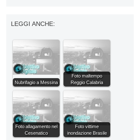
LEGGI ANCHE:
Foto maltempo
Nubrifagio a Messina
Reggio Calabria
Foto allagamento nel
Foto vittime
Cesenatico
inondazione Brasile