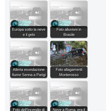
Europa sotto la neve
Foto alluvioni in
e il gelo
Brasile
Allerta esondazione
Foto allagamenti
fiume Senna a Parigi
Monterosso
Foto dell'Incendio di
Neve a Roma, era il