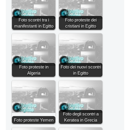
Foto scontri tra i
Foto proteste dei
manifestanti in Egitto
cristiani in Egitto
Foto proteste in
Foto dei nuovi scontri
Algeria
in Egitto
Foto degli scontri a
Foto proteste Yemen
Keratea in Grecia