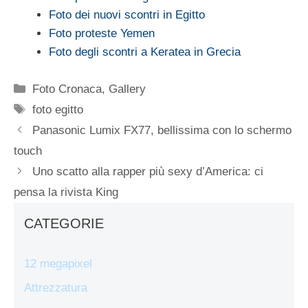
Foto dei nuovi scontri in Egitto
Foto proteste Yemen
Foto degli scontri a Keratea in Grecia
Categorie
Foto Cronaca
,
Gallery
Tag
foto egitto
Panasonic Lumix FX77, bellissima con lo schermo
touch
Uno scatto alla rapper più sexy d’America: ci
pensa la rivista King
CATEGORIE
12 megapixel
Attrezzatura