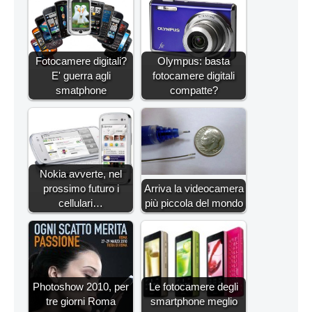
Fotocamere digitali?
Olympus: basta
E' guerra agli
fotocamere digitali
smatphone
compatte?
Nokia avverte, nel
prossimo futuro i
Arriva la videocamera
cellulari…
più piccola del mondo
Photoshow 2010, per
Le fotocamere degli
tre giorni Roma
smartphone meglio