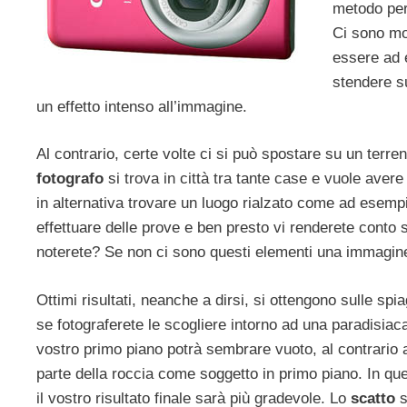
metodo per 
Ci sono mo
essere ad e
stendere su
un effetto intenso all’immagine.
Al contrario, certe volte ci si può spostare su un terren
fotografo
si trova in città tra tante case e vuole aver
in alternativa trovare un luogo rialzato come ad esemp
effettuare delle prove e ben presto vi renderete conto
noterete? Se non ci sono questi elementi una immagin
Ottimi risultati, neanche a dirsi, si ottengono sulle sp
se fotograferete le scogliere intorno ad una paradisiaca
vostro primo piano potrà sembrare vuoto, al contrario
parte della roccia come soggetto in primo piano. In qu
il vostro risultato finale sarà più gradevole. Lo
scatto
s