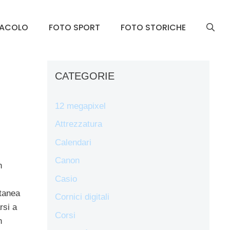
TACOLO
FOTO SPORT
FOTO STORICHE
CATEGORIE
12 megapixel
Attrezzatura
Calendari
Canon
n
Casio
ntanea
Cornici digitali
rsi a
Corsi
n