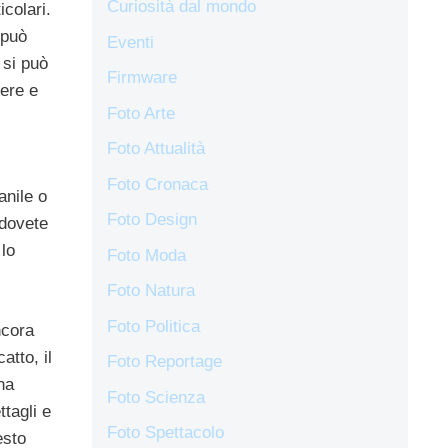
Curiosità dal mondo
colari.
 può
Eventi
 si può
Firmware
tere e
Foto Arte
Foto Attualità
Foto Cronaca
anile o
Foto Design
 dovete
lo
Foto Moda
Foto Natura
Foto Politica
ncora
atto, il
Foto Reportage
na
Foto Scienza
tagli e
Foto Spettacolo
esto