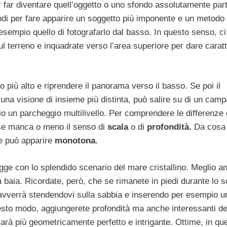
far diventare quell’oggetto o uno sfondo assolutamente parti
di per fare apparire un soggetto più imponente e un metodo
sempio quello di fotografarlo dal basso. In questo senso, ci
l terreno e inquadrate verso l’area superiore per dare carat
o più alto e riprendere il panorama verso il basso. Se poi il
e una visione di insieme più distinta, può salire su di un camp
io un parcheggio multilivello. Per comprendere le differenze
 se manca o meno il senso di
scala
o di
profondità.
Da cosa 
e può apparire
monotona.
iagge con lo splendido scenario del mare cristallino. Meglio a
 baia. Ricordate, però, che se rimanete in piedi durante lo sc
 avverrà stendendovi sulla sabbia e inserendo per esempio u
esto modo, aggiungerete profondità ma anche interessanti det
arà più geometricamente perfetto e intrigante. Ottime, in qu