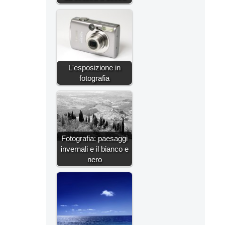
L'esposizione in
fotografia
Fotografia: paesaggi
invernali e il bianco e
nero