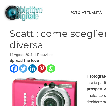
Vai
al
FOTO ATTUALITÀ
contenuto
Scatti: come sceglie
diversa
14 Agosto 2011
di
Redazione
Spread the love
Il
fotograf
lascia part
prospettiv
finale. Lo 
decidere se