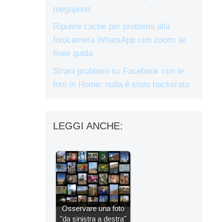
megapixel
Ripulire cache per problemi alla
fotocamera WhatsApp con zoom: le
linee guida
Strani problemi su Facebook con le
foto in Home: nulla è stato hackerato
LEGGI ANCHE:
Osservare una foto
"da sinistra a destra"