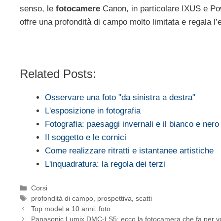
senso, le
fotocamere
Canon, in particolare IXUS e Po
offre una profondità di campo molto limitata e regala l’e
Related Posts:
Osservare una foto "da sinistra a destra"
L'esposizione in fotografia
Fotografia: paesaggi invernali e il bianco e nero
Il soggetto e le cornici
Come realizzare ritratti e istantanee artistiche
L'inquadratura: la regola dei terzi
Categorie
Corsi
Tag
profondità di campo
,
prospettiva
,
scatti
Top model a 10 anni: foto
Panasonic Lumix DMC-LS5: ecco la fotocamera che fa per v