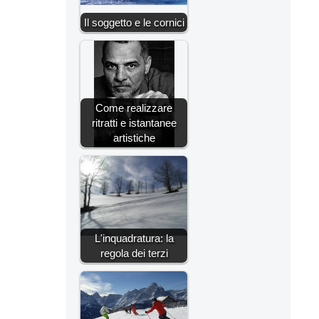
Il soggetto e le cornici
Come realizzare
ritratti e istantanee
artistiche
L'inquadratura: la
regola dei terzi