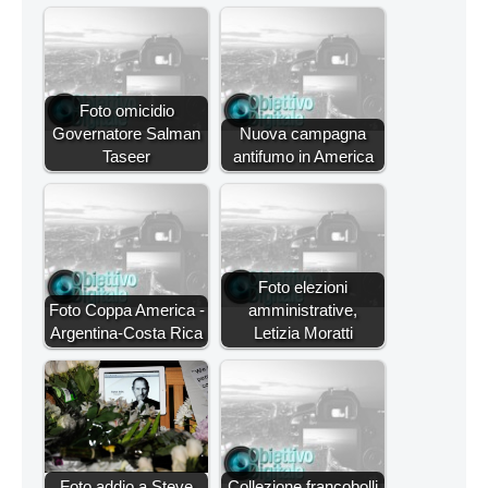
Foto omicidio
Governatore Salman
Nuova campagna
Taseer
antifumo in America
Foto elezioni
Foto Coppa America -
amministrative,
Argentina-Costa Rica
Letizia Moratti
Foto addio a Steve
Collezione francobolli