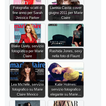
Fotografia: scatti di
Laetitia Casta: cover
fine anno per Sarah
giugno 2011 per Marie
Jessica Parker
Claire
Blake Lively, servizio
fotografico per Marie
Rashida Jones, sexy
Claire
nella foto di Flaunt
Lea Michele, servizio
Katie Holmes:
fotografico su Marie
servizio fotografico
Claire Mexico
elegante su Marie…