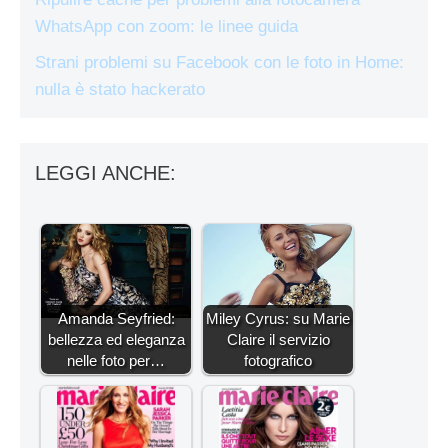
WhatsApp con zoom: le linee guida
Strani problemi su Facebook con le foto in Home:
nulla è stato hackerato
LEGGI ANCHE:
Amanda Seyfried:
Miley Cyrus: su Marie
bellezza ed eleganza
Claire il servizio
nelle foto per…
fotografico