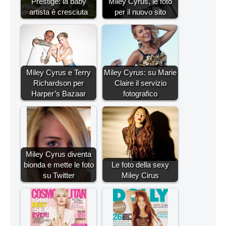
Prestige: la baby
Miley Cyrus, le foto
artista è cresciuta
per il nuovo sito
Miley Cyrus e Terry
Miley Cyrus: su Marie
Richardson per
Claire il servizio
Harper’s Bazaar
fotografico
Miley Cyrus diventa
bionda e mette le foto
Le foto della sexy
su Twitter
Miley Cirus