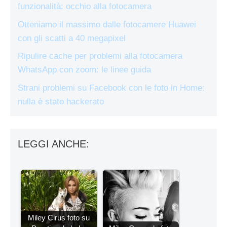
funzionalità: occhio alla fotocamera
Otteniamo il massimo dalle fotocamere Huawei
con gli scatti a 40 megapixel
Ripulire cache per problemi alla fotocamera
WhatsApp con zoom: le linee guida
Strani problemi su Facebook con le foto in Home:
nulla è stato hackerato
LEGGI ANCHE:
Miley Cirus foto su