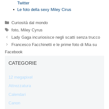
Twitter
Le foto della sexy Miley Cirus
Categorie
Curiosità dal mondo
Tag
foto
,
Miley Cyrus
Lady Gaga incuriosisce negli scatti senza trucco
Francesco Facchinetti e le prime foto di Mia su
Facebook
CATEGORIE
12 megapixel
Attrezzatura
Calendari
Canon