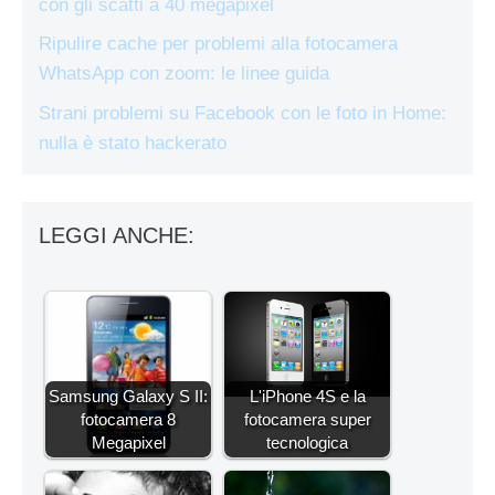
con gli scatti a 40 megapixel
Ripulire cache per problemi alla fotocamera
WhatsApp con zoom: le linee guida
Strani problemi su Facebook con le foto in Home:
nulla è stato hackerato
LEGGI ANCHE:
Samsung Galaxy S II:
L'iPhone 4S e la
fotocamera 8
fotocamera super
Megapixel
tecnologica