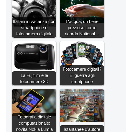
Italiani in vacanza con
L'acqua, un bene
smartphone e
prezioso come
fotocamera digitale
ricorda National…
Fotocamere digitali?
La Fujifilm e le
E' guerra agli
fotocamere 3D
smatphone
Fotografia digitale
computazionale:
novità Nokia Lumia
Istantanee d'autore