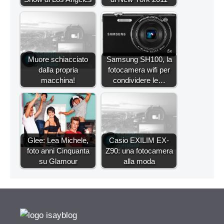
Muore schiacciato
Samsung SH100, la
dalla propria
fotocamera wifi per
macchina!
condividere le…
Glee: Lea Michele,
Casio EXILIM EX-
foto anni Cinquanta
Z90: una fotocamera
su Glamour
alla moda