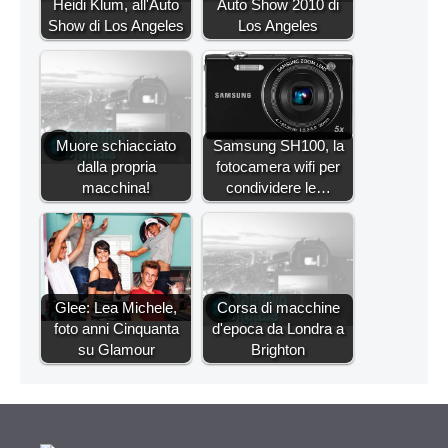
Heidi Klum, all'Auto
Auto Show 2010 di
Show di Los Angeles
Los Angeles
Muore schiacciato
Samsung SH100, la
dalla propria
fotocamera wifi per
macchina!
condividere le…
Glee: Lea Michele,
Corsa di macchine
foto anni Cinquanta
d'epoca da Londra a
su Glamour
Brighton