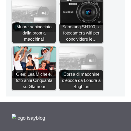
Muore schiacciato
Samsung SH100, la
dalla propria
fotocamera wifi per
macchina!
condividere le…
Glee: Lea Michele,
Corsa di macchine
foto anni Cinquanta
d'epoca da Londra a
su Glamour
Brighton