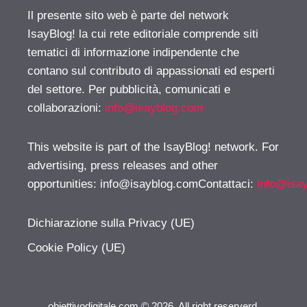
Il presente sito web è parte del network
IsayBlog! la cui rete editoriale comprende siti
tematici di informazione indipendente che
contano sul contributo di appassionati ed esperti
del settore. Per pubblicità, comunicati e
collaborazioni:
info@isayblog.com
This website is part of the IsayBlog! network. For
advertising, press releases and other
opportunities:
info@isayblog.comContattaci
:
info@isa
Dichiarazione sulla Privacy (UE)
Cookie Policy (UE)
obiettivodigitale.com © 2026. All right reserverd.