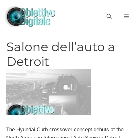
Vai
al
ME
contenuto
Salone dell’auto a
Detroit
The Hyundai Curb crossover concept debuts at the
North American International Auto Show in Detroit,