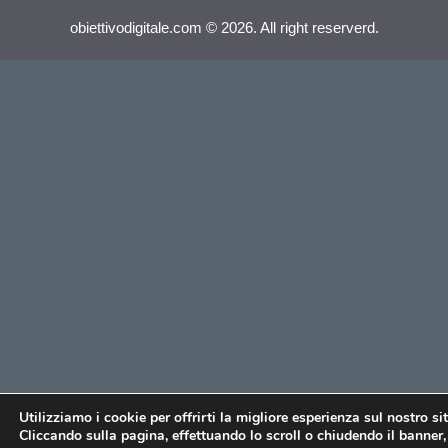
obiettivodigitale.com © 2026. All right reserverd.
Utilizziamo i cookie per offrirti la migliore esperienza sul nostro si
Cliccando sulla pagina, effettuando lo scroll o chiudendo il banner, 