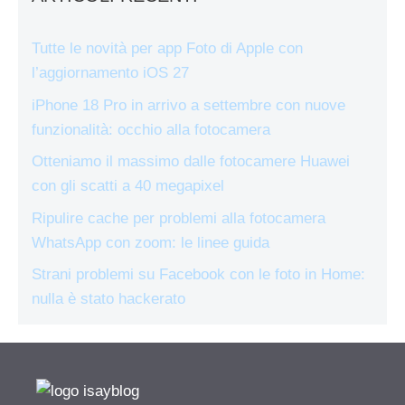
Tutte le novità per app Foto di Apple con
l’aggiornamento iOS 27
iPhone 18 Pro in arrivo a settembre con nuove
funzionalità: occhio alla fotocamera
Otteniamo il massimo dalle fotocamere Huawei
con gli scatti a 40 megapixel
Ripulire cache per problemi alla fotocamera
WhatsApp con zoom: le linee guida
Strani problemi su Facebook con le foto in Home:
nulla è stato hackerato