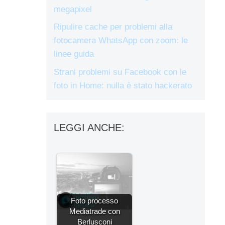
megapixel
Ripulire cache per problemi alla
fotocamera WhatsApp con zoom: le
linee guida
Strani problemi su Facebook con le
foto in Home: nulla è stato hackerato
LEGGI ANCHE:
Foto processo
Mediatrade con
Berlusconi