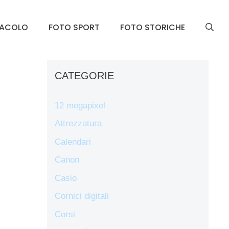
TACOLO
FOTO SPORT
FOTO STORICHE
CATEGORIE
12 megapixel
Attrezzatura
Calendari
Canon
Casio
Cornici digitali
Corsi