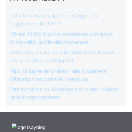
Tutte le novità per app Foto di Apple con
l’aggiornamento iOS 27
iPhone 18 Pro in arrivo a settembre con nuove
funzionalità: occhio alla fotocamera
Otteniamo il massimo dalle fotocamere Huawei
con gli scatti a 40 megapixel
Ripulire cache per problemi alla fotocamera
WhatsApp con zoom: le linee guida
Strani problemi su Facebook con le foto in Home:
nulla è stato hackerato