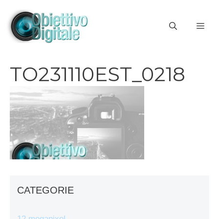
Vai
al
ME
contenuto
TO231110EST_0218
CATEGORIE
12 megapixel