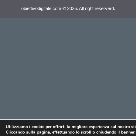
obiettivodigitale.com © 2026. All right reserverd.
Utilizziamo i cookie per offrirti la migliore esperienza sul nostro si
Cliccando sulla pagina, effettuando lo scroll o chiudendo il banner, 