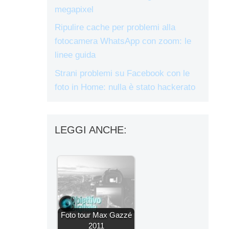
megapixel
Ripulire cache per problemi alla
fotocamera WhatsApp con zoom: le
linee guida
Strani problemi su Facebook con le
foto in Home: nulla è stato hackerato
LEGGI ANCHE:
Foto tour Max Gazzé
2011