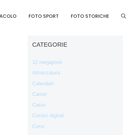
TACOLO
FOTO SPORT
FOTO STORICHE
CATEGORIE
12 megapixel
Attrezzatura
Calendari
Canon
Casio
Cornici digitali
Corsi