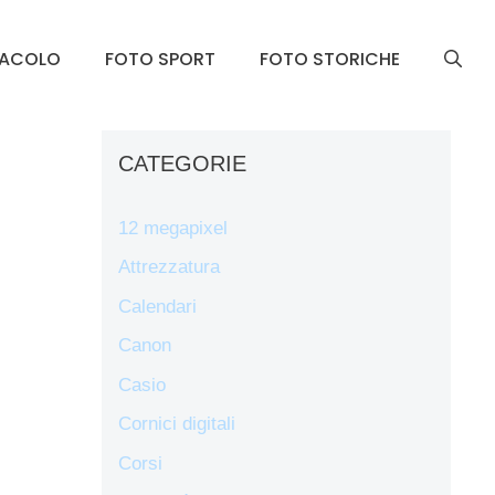
TACOLO
FOTO SPORT
FOTO STORICHE
CATEGORIE
12 megapixel
Attrezzatura
Calendari
Canon
Casio
Cornici digitali
Corsi