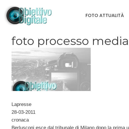
Vai
al
FOTO ATTUALITÀ
contenuto
foto processo media
Lapresse
28-03-2011
cronaca
Berlusconi esce dal tribunale di Milano dopo la prima 