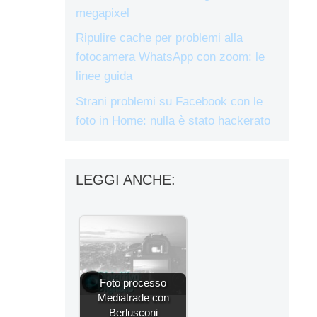
megapixel
Ripulire cache per problemi alla
fotocamera WhatsApp con zoom: le
linee guida
Strani problemi su Facebook con le
foto in Home: nulla è stato hackerato
LEGGI ANCHE:
Foto processo
Mediatrade con
Berlusconi