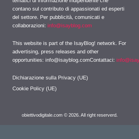
tematici di informazione indipendente che
contano sul contributo di appassionati ed esperti
del settore. Per pubblicità, comunicati e
collaborazioni:
info@isayblog.com
This website is part of the IsayBlog! network. For
advertising, press releases and other
opportunities:
info@isayblog.comContattaci
:
info@isa
Dichiarazione sulla Privacy (UE)
Cookie Policy (UE)
obiettivodigitale.com © 2026. All right reserverd.