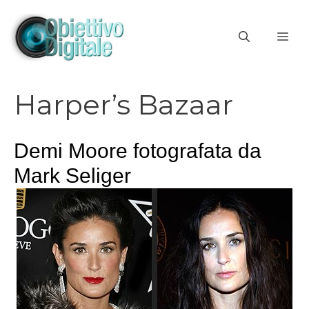
Vai
al
ME
contenuto
Harper’s Bazaar
Demi Moore fotografata da
Mark Seliger