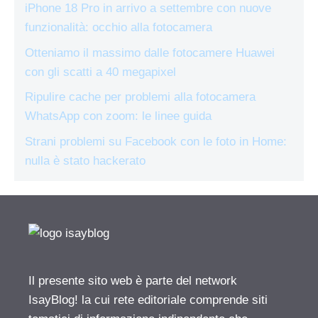
iPhone 18 Pro in arrivo a settembre con nuove
funzionalità: occhio alla fotocamera
Otteniamo il massimo dalle fotocamere Huawei
con gli scatti a 40 megapixel
Ripulire cache per problemi alla fotocamera
WhatsApp con zoom: le linee guida
Strani problemi su Facebook con le foto in Home:
nulla è stato hackerato
Il presente sito web è parte del network
IsayBlog! la cui rete editoriale comprende siti