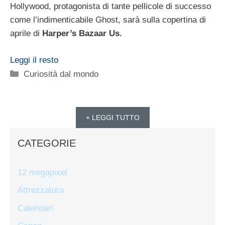
Hollywood, protagonista di tante pellicole di successo
come l’indimenticabile Ghost, sarà sulla copertina di
aprile di
Harper’s Bazaar Us.
Leggi il resto
Categorie
Curiosità dal mondo
+ LEGGI TUTTO
CATEGORIE
12 megapixel
Attrezzatura
Calendari