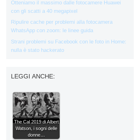
Otteniamo il massimo dalle fotocamere Huawei
con gli scatti a 40 megapixel
Ripulire cache per problemi alla fotocamera
WhatsApp con zoom: le linee guida
Strani problemi su Facebook con le foto in Home:
nulla è stato hackerato
LEGGI ANCHE:
The Cal 2019 di Albert
Watson, i sogni delle
donne…