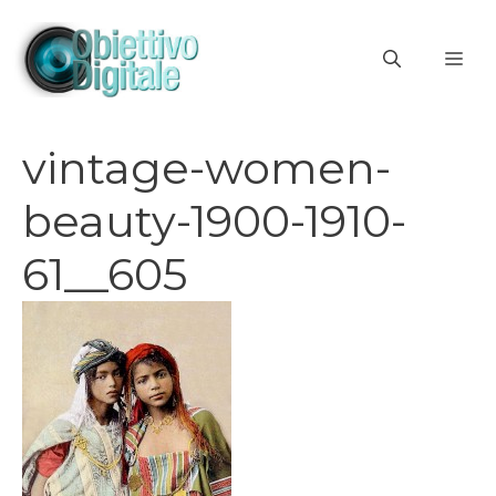
Vai
al
ME
contenuto
vintage-women-
beauty-1900-1910-
61__605