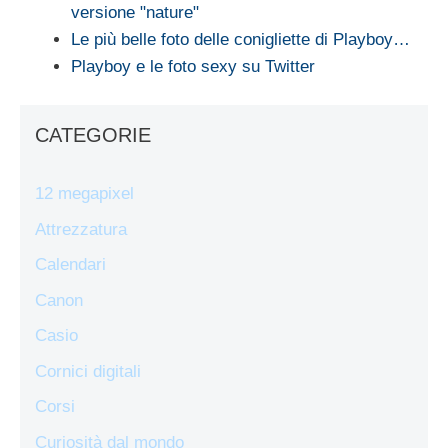
versione "nature"
Le più belle foto delle conigliette di Playboy…
Playboy e le foto sexy su Twitter
CATEGORIE
12 megapixel
Attrezzatura
Calendari
Canon
Casio
Cornici digitali
Corsi
Curiosità dal mondo