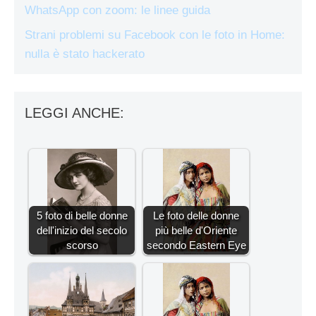
WhatsApp con zoom: le linee guida
Strani problemi su Facebook con le foto in Home:
nulla è stato hackerato
LEGGI ANCHE:
5 foto di belle donne
Le foto delle donne
dell'inizio del secolo
più belle d'Oriente
scorso
secondo Eastern Eye