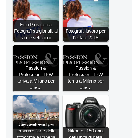
Foto Plus cerca
Fotografi stagionali, al
Fotografi, lavoro per
via le selezioni
l’estate 2018
Passion &
Passion &
Profession: TPW
Profession: TPW
arriva a Milano per
torna a Milano per
due…
due…
Due week-end per
imparare l'arte della
Nikon e i 150 anni
fotografia a Imperia
dell'Unità di Italia