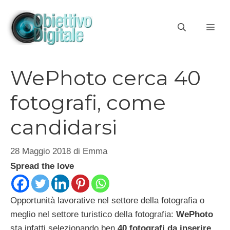
Vai
al
ME
contenuto
WePhoto cerca 40
fotografi, come
candidarsi
28 Maggio 2018
di
Emma
Spread the love
Opportunità lavorative nel settore della fotografia o
meglio nel settore turistico della fotografia:
WePhoto
sta infatti selezionando ben
40 fotografi da inserire