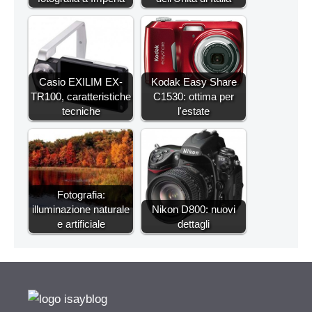
Casio EXILIM EX-
Kodak Easy Share
TR100, caratteristiche
C1530: ottima per
tecniche
l'estate
Fotografia:
illuminazione naturale
Nikon D800: nuovi
e artificiale
dettagli