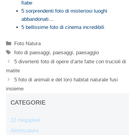
fiabe
5 sorprendenti foto di misteriosi luoghi
abbandonati…
5 bellissime foto di cinema incredibili
Categorie
Foto Natura
Tag
foto di paesaggi
,
paesaggi
,
paesaggio
5 divertenti foto di opere d’arte fatte con trucioli di
matite
5 foto di animali e del loro habitat naturale fusi
insieme
CATEGORIE
12 megapixel
Attrezzatura