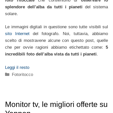
foto ritoccate
che consentono di
osservare lo
splendore dell’alba da tutti i pianeti
del sistema
solare.
Le immagini digitali in questione sono tutte visibili sul
sito Internet
del fotografo. Noi, tuttavia, abbiamo
scelto di mostravene alcune con questo post, quelle
che per ovvie ragioni abbiamo etichettato come:
5
incredibili foto dell’alba vista da tutti i pianeti
.
Leggi il resto
Categorie
Fotoritocco
Monitor tv, le migliori offerte su