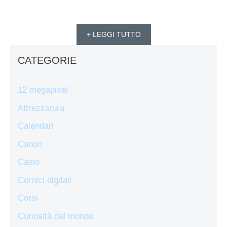
+ LEGGI TUTTO
CATEGORIE
12 megapixel
Attrezzatura
Calendari
Canon
Casio
Cornici digitali
Corsi
Curiosità dal mondo