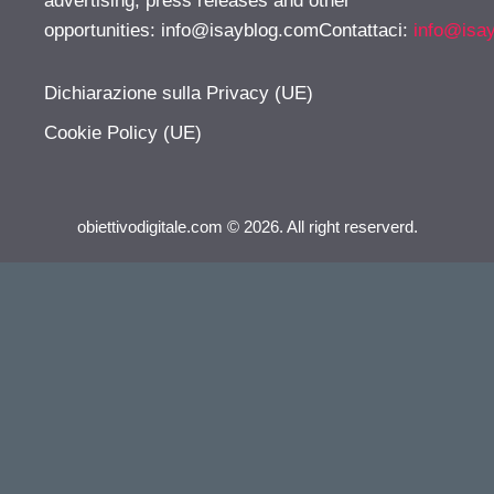
advertising, press releases and other
opportunities:
info@isayblog.comContattaci
:
info@isa
Dichiarazione sulla Privacy (UE)
Cookie Policy (UE)
obiettivodigitale.com © 2026. All right reserverd.