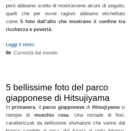
però abbiamo scelto di mostrarvene alcuni di seguito,
quelli che per ovvie ragioni abbiamo etichettato
come
5 foto dall’alto che mostrano il confine tra
ricchezza e povertà
.
Leggi il resto
Categorie
Curiosità dal mondo
5 bellissime foto del parco
giapponese di Hitsujiyama
In
primavera
, il
parco giapponese
di
Hitsujiyama
si
riempie di
muschio rosa
. Una miriade di fiori,
caratterizzati da bellissime sfumature che vanno dal
bianco candido al rosa, dal fucsia al viola intenso,