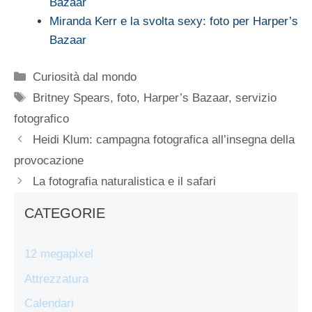
Bazaar
Miranda Kerr e la svolta sexy: foto per Harper’s
Bazaar
Categorie
Curiosità dal mondo
Tag
Britney Spears
,
foto
,
Harper’s Bazaar
,
servizio
fotografico
Heidi Klum: campagna fotografica all’insegna della
provocazione
La fotografia naturalistica e il safari
CATEGORIE
12 megapixel
Attrezzatura
Calendari