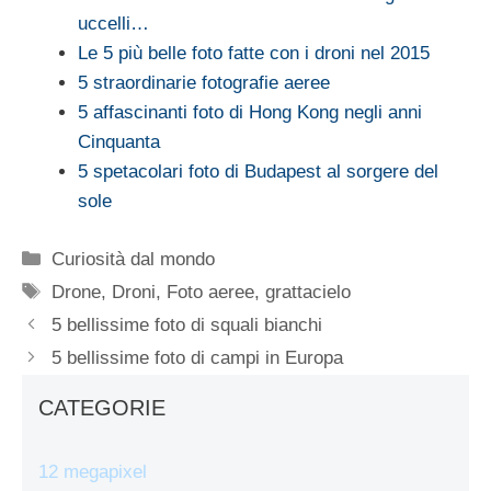
uccelli…
Le 5 più belle foto fatte con i droni nel 2015
5 straordinarie fotografie aeree
5 affascinanti foto di Hong Kong negli anni
Cinquanta
5 spetacolari foto di Budapest al sorgere del
sole
Categorie
Curiosità dal mondo
Tag
Drone
,
Droni
,
Foto aeree
,
grattacielo
5 bellissime foto di squali bianchi
5 bellissime foto di campi in Europa
CATEGORIE
12 megapixel