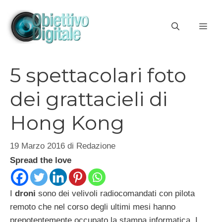
Vai
al
ME
contenuto
5 spettacolari foto
dei grattacieli di
Hong Kong
19 Marzo 2016
di
Redazione
Spread the love
I
droni
sono dei velivoli radiocomandati con pilota
remoto che nel corso degli ultimi mesi hanno
prepotentemente occupato la stampa informatica. I