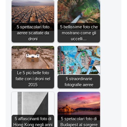
5 spettacolari foto
5 bellissime foto che
aeree scattate da
mostrano come gli
droni
uccelli…
Le 5 più belle foto
fatte con i droni nel
5 straordinarie
2015
fotografie aeree
5 affascinanti foto di
5 spetacolari foto di
Hong Kong negli anni
Budapest al sorgere