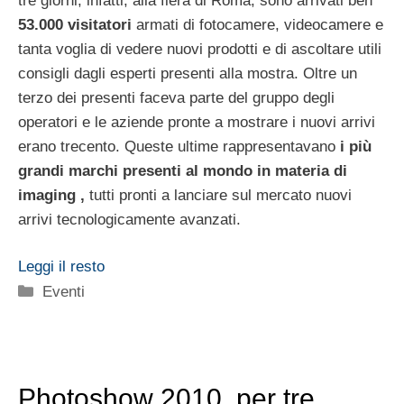
tre giorni, infatti, alla fiera di Roma, sono arrivati ben
53.000 visitatori
armati di fotocamere, videocamere e
tanta voglia di vedere nuovi prodotti e di ascoltare utili
consigli dagli esperti presenti alla mostra. Oltre un
terzo dei presenti faceva parte del gruppo degli
operatori e le aziende pronte a mostrare i nuovi arrivi
erano trecento. Queste ultime rappresentavano
i più
grandi marchi presenti al mondo in materia di
imaging ,
tutti pronti a lanciare sul mercato nuovi
arrivi tecnologicamente avanzati.
Leggi il resto
Categorie
Eventi
Photoshow 2010, per tre