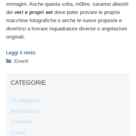
immagini. Anche questa volta, in0ltre, saranno allestiti
dei
veri e propri set
dove poter provare le proprie
macchine fotografiche o anche le nuove proposte e
divertirsi a trovare inquadrature diverse o angolazioni
originali.
Leggi il resto
Categorie
Eventi
CATEGORIE
12 megapixel
Attrezzatura
Calendari
Canon