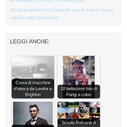
WhatsApp con zoom: le linee guida
Strani problemi su Facebook con le foto in Home:
nulla è stato hackerato
LEGGI ANCHE:
Corsa di macchine
d'epoca da Londra a
10 bellissime foto di
Brighton
Parigi a colori
Scuola Romana di