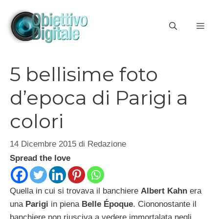
Vai
al
ME
contenuto
5 bellisime foto
d’epoca di Parigi a
colori
14 Dicembre 2015
di
Redazione
Spread the love
Quella in cui si trovava il banchiere
Albert Kahn
era
una
Parigi
in piena
Belle Époque
. Ciononostante il
banchiere non riusciva a vedere immortalata negli