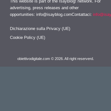
This website is part of the IsayBlog! network. For
advertising, press releases and other
opportunities:
info@isayblog.comContattaci
:
info@isa
Dichiarazione sulla Privacy (UE)
Cookie Policy (UE)
obiettivodigitale.com © 2026. All right reserverd.