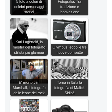
5 foto a colori di
Fotografia. Tra
celebri personaggi
tradizione e
storici
innovazione
Karl Lagerfeld, la
mostra del fotografo
Olympus: ecco le tre
stilista più glamour
nuove compatte
E' morto Jim
Torna in Italia la
Marshall, il fotografo
fotografia di Malick
delle icone del rock
Sidibè