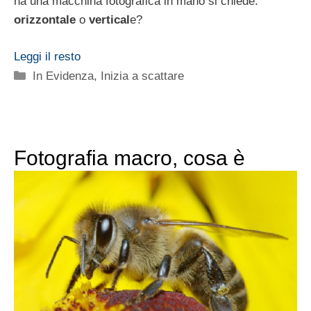
ha una macchina fotografica in mano si chiede:
orizzontale
o
vertical
e?
Leggi il resto
Categorie
In Evidenza
,
Inizia a scattare
Fotografia macro, cosa è