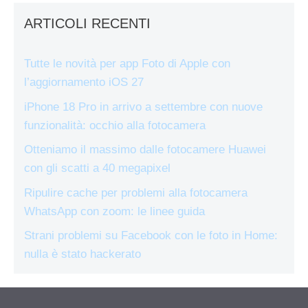
ARTICOLI RECENTI
Tutte le novità per app Foto di Apple con
l’aggiornamento iOS 27
iPhone 18 Pro in arrivo a settembre con nuove
funzionalità: occhio alla fotocamera
Otteniamo il massimo dalle fotocamere Huawei
con gli scatti a 40 megapixel
Ripulire cache per problemi alla fotocamera
WhatsApp con zoom: le linee guida
Strani problemi su Facebook con le foto in Home:
nulla è stato hackerato