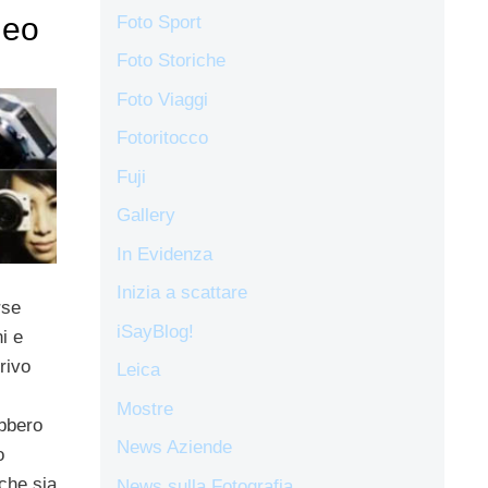
deo
Foto Sport
Foto Storiche
Foto Viaggi
Fotoritocco
Fuji
Gallery
In Evidenza
Inizia a scattare
rse
iSayBlog!
i e
rivo
Leica
Mostre
ebbero
News Aziende
o
che sia
News sulla Fotografia