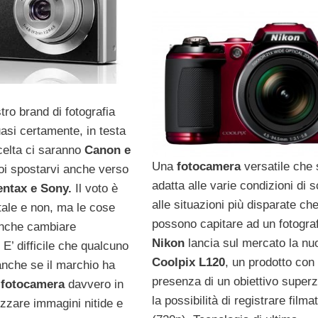
tro brand di fotografia
asi certamente, in testa
celta ci saranno
Canon e
Una
fotocamera
versatile che 
poi spostarvi anche verso
adatta alle varie condizioni di s
ntax e Sony.
Il voto è
alle situazioni più disparate ch
tale e non, ma le cose
possono capitare ad un fotogra
anche cambiare
Nikon
lancia sul mercato la nu
E’ difficile che qualcuno
Coolpix L120
, un prodotto con 
anche se il marchio ha
presenza di un obiettivo super
fotocamera
davvero in
la possibilità di registrare filma
izzare immagini nitide e