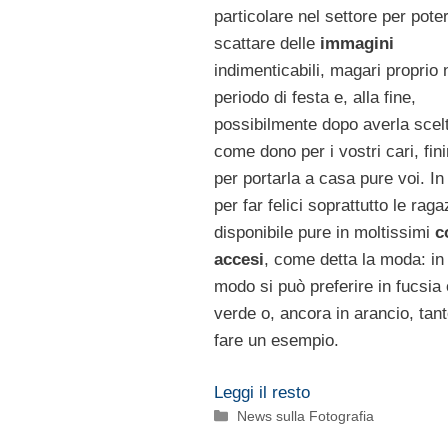
particolare nel settore per pote
scattare delle
immagini
indimenticabili, magari proprio 
periodo di festa e, alla fine,
possibilmente dopo averla scel
come dono per i vostri cari, fini
per portarla a casa pure voi. In 
per far felici soprattutto le rag
disponibile pure in moltissimi
co
accesi
, come detta la moda: in
modo si può preferire in fucsia 
verde o, ancora in arancio, tan
fare un esempio.
Leggi il resto
Categorie
News sulla Fotografia