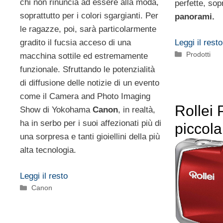
chi non rinuncia ad essere alla moda,
perfette, sopr
soprattutto per i colori sgargianti. Per
panorami.
le ragazze, poi, sarà particolarmente
gradito il fucsia acceso di una
Leggi il resto
Categorie
Prodotti
macchina sottile ed estremamente
funzionale. Sfruttando le potenzialità
di diffusione delle notizie di un evento
come il Camera and Photo Imaging
Rollei 
Show di Yokohama
Canon
, in realtà,
ha in serbo per i suoi affezionati più di
piccola
una sorpresa e tanti gioiellini della più
alta tecnologia.
Leggi il resto
Categorie
Canon