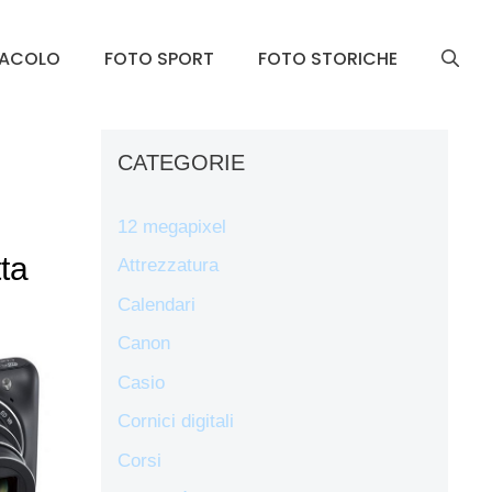
TACOLO
FOTO SPORT
FOTO STORICHE
CATEGORIE
12 megapixel
ta
Attrezzatura
Calendari
Canon
Casio
Cornici digitali
Corsi