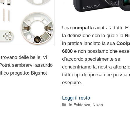
Una
compatta
adatta a tutti. E
la definizione con la quale la
N
in pratica lanciato la sua
Coolp
6600
e non possiamo che esse
trovano delle belle: vi
d’accordo,specialmente se
 Potrà sembrarvi assurdo
concentriamo la nostra attenzi
fico progetto: Bigshot
tutti i tipi di ripresa che possi
eseguire.
Leggi il resto
Categorie
In Evidenza
,
Nikon