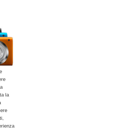
e
ere
va
ta la
a
sere
i,
erienza