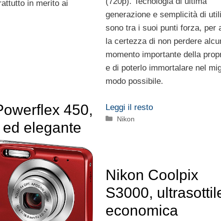
(720p). Tecnologia di ultima
attutto in merito ai
generazione e semplicità di util
sono tra i suoi punti forza, per
la certezza di non perdere alcu
momento importante della propr
e di poterlo immortalare nel mig
modo possibile.
Powerflex 450,
Leggi il resto
Categorie
Nikon
 ed elegante
Nikon Coolpix
S3000, ultrasottil
economica