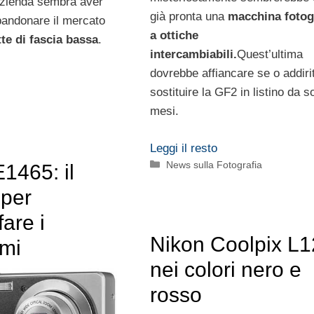
azienda sembra aver
già pronta una
macchina fotog
bandonare il mercato
a ottiche
te di fascia bassa
.
intercambiabili.
Quest’ultima
dovrebbe affiancare se o addiri
sostituire la GF2 in listino da so
mesi.
Leggi il resto
Categorie
News sulla Fotografia
1465: il
 per
fare i
Nikon Coolpix L
mi
nei colori nero e
rosso