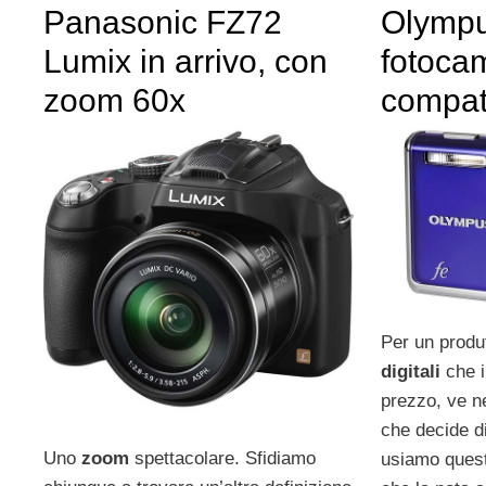
Panasonic FZ72
Olympu
Lumix in arrivo, con
fotocam
zoom 60x
compat
Per un produ
digitali
che i
prezzo, ve 
che decide d
Uno
zoom
spettacolare. Sfidiamo
usiamo quest