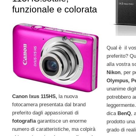
funzionale e colorata
Qual è il vos
preferito? Qu
alla vostra s
Nikon
, per 
Olympus, Pe
unanime digi
Canon Ixus 115HS,
la nuova
potrebbero 
fotocamera presentata dal brand
leggermente. 
preferito dagli appassionati di
dica
BenQ
, 
fotografia
garantisce un enorme
prodotto una
numero di caratteristiche, ma colpirà
grado di real