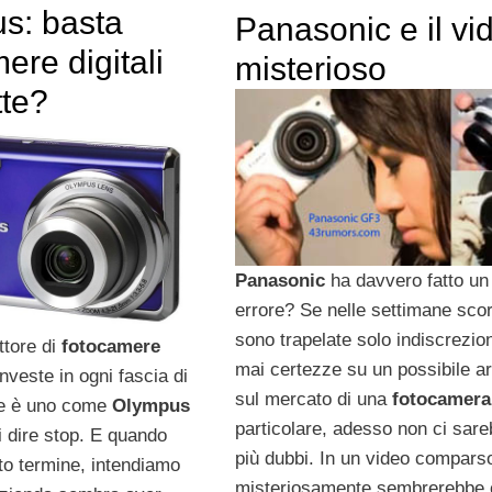
s: basta
Panasonic e il vi
ere digitali
misterioso
te?
Panasonic
ha davvero fatto un
errore? Se nelle settimane sco
sono trapelate solo indiscrezion
ttore di
fotocamere
mai certezze su un possibile ar
nveste in ogni fascia di
sul mercato di una
fotocamera
ne è uno come
Olympus
particolare, adesso non ci sar
i dire stop. E quando
più dubbi. In un video compars
o termine, intendiamo
misteriosamente sembrerebbe 