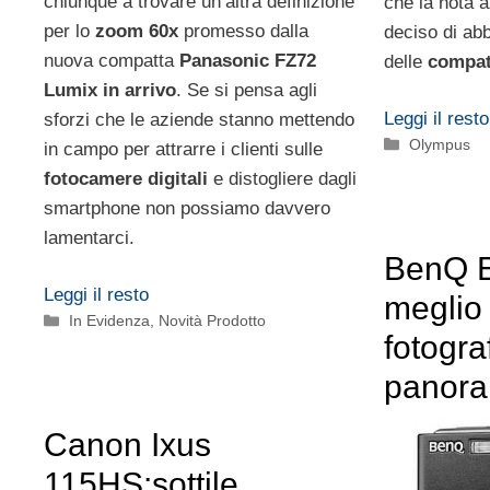
chiunque a trovare un’altra definizione
che la nota 
per lo
zoom 60x
promesso dalla
deciso di ab
nuova compatta
Panasonic FZ72
delle
compat
Lumix in arrivo
. Se si pensa agli
Leggi il resto
sforzi che le aziende stanno mettendo
Categorie
Olympus
in campo per attrarre i clienti sulle
fotocamere digitali
e distogliere dagli
smartphone non possiamo davvero
lamentarci.
BenQ E
Leggi il resto
meglio
Categorie
In Evidenza
,
Novità Prodotto
fotogra
panora
Canon Ixus
115HS:sottile,