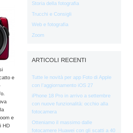
Storia della fotografia
Trucchi e Consigli
Web e fotografia
Zoom
ARTICOLI RECENTI
si
Tutte le novità per app Foto di Apple
catto e
con l’aggiornamento iOS 27
e
fo.
iPhone 18 Pro in arrivo a settembre
ova
con nuove funzionalità: occhio alla
la
fotocamera
zoom e
Otteniamo il massimo dalle
ti HD
fotocamere Huawei con gli scatti a 40