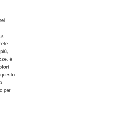
r
nel
ta
rete
più,
azze, è
lori
 questo
o
to per