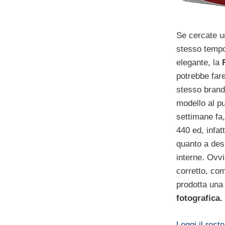
Se cercate u
stesso tempo
elegante, la
R
potrebbe fare
stesso brand
modello al p
settimane fa,
440 ed, infatt
quanto a desi
interne. Ovvi
corretto, co
prodotta una
fotografica.
Leggi il resto