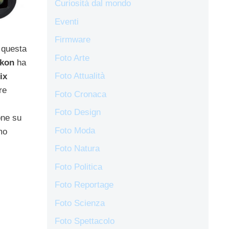
Curiosità dal mondo
Eventi
Firmware
’ questa
Foto Arte
ikon
ha
Foto Attualità
ix
re
Foto Cronaca
Foto Design
one su
Foto Moda
amo
Foto Natura
Foto Politica
Foto Reportage
Foto Scienza
Foto Spettacolo