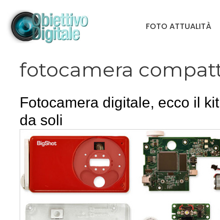
Vai
al
FOTO ATTUALITÀ
contenuto
fotocamera compat
Fotocamera digitale, ecco il kit
da soli