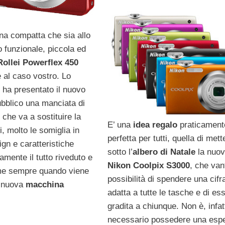
na compatta che sia allo
 funzionale, piccola ed
ollei Powerflex 450
 al caso vostro. Lo
 ha presentato il nuovo
ubblico una manciata di
 che va a sostituire la
E’ una
idea regalo
praticament
i, molto le somiglia in
perfetta per tutti, quella di mett
gn e caratteristiche
sotto l’
albero di Natale
la nuo
amente il tutto riveduto e
Nikon Coolpix S3000
, che van
me sempre quando viene
possibilità di spendere una cifr
 nuova
macchina
adatta a tutte le tasche e di es
gradita a chiunque. Non è, infatt
necessario possedere una esp