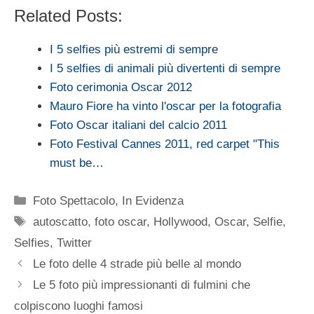
Related Posts:
I 5 selfies più estremi di sempre
I 5 selfies di animali più divertenti di sempre
Foto cerimonia Oscar 2012
Mauro Fiore ha vinto l'oscar per la fotografia
Foto Oscar italiani del calcio 2011
Foto Festival Cannes 2011, red carpet "This
must be…
Categorie
Foto Spettacolo
,
In Evidenza
Tag
autoscatto
,
foto oscar
,
Hollywood
,
Oscar
,
Selfie
,
Selfies
,
Twitter
Le foto delle 4 strade più belle al mondo
Le 5 foto più impressionanti di fulmini che
colpiscono luoghi famosi