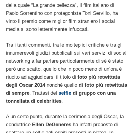
della quale “La grande bellezza”, il film italiano di
Paolo Sorrentino con protagonista Toni Servillo, ha
vinto il premio come miglior film straniero i social
media si sono letteralmente infuocati.
Tra i tanti commenti, tra le molteplici critiche e tra gli
innumerevoli giudizi pubblicati sui vari servizi di social
networking a far parlare particolarmente di sé è stato
però uno scatto, quello che in poco meno di un’ora è
riucito ad aggiudicarsi il titolo di
foto più retwittata
degli Oscar 2014
nonchè quello
di foto più retwittata
di sempre
. Trattasi del
selfie
di gruppo con una
tonnellata di celebrities
.
A un certo punto, durante la cerimonia degli Oscar, la
conduttrice
Ellen DeGeneres
ha infatti proposto di
scattare un selfie agli ospiti presenti in platea. In