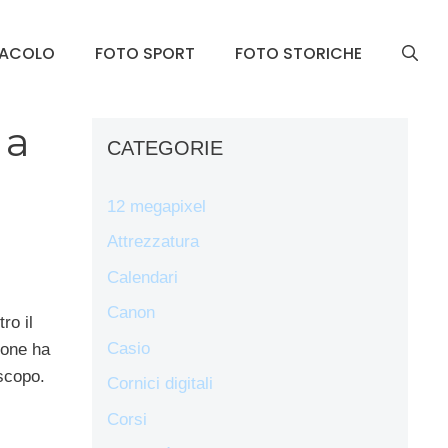
TACOLO
FOTO SPORT
FOTO STORICHE
 a
CATEGORIE
12 megapixel
Attrezzatura
Calendari
Canon
ro il
Casio
ione ha
 scopo.
Cornici digitali
Corsi