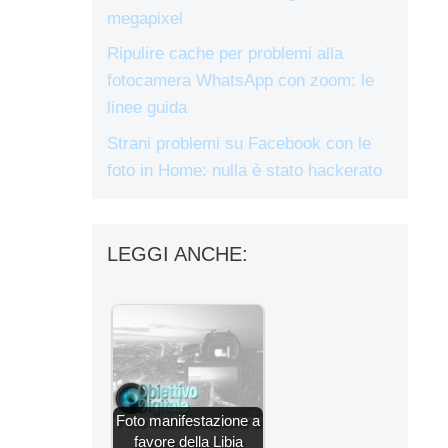
megapixel
Ripulire cache per problemi alla
fotocamera WhatsApp con zoom: le
linee guida
Strani problemi su Facebook con le
foto in Home: nulla è stato hackerato
LEGGI ANCHE:
Foto manifestazione a
favore della Libia