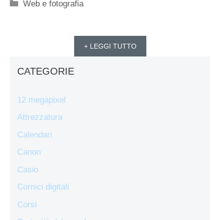
Categorie
Web e fotografia
+ LEGGI TUTTO
CATEGORIE
12 megapixel
Attrezzatura
Calendari
Canon
Casio
Cornici digitali
Corsi