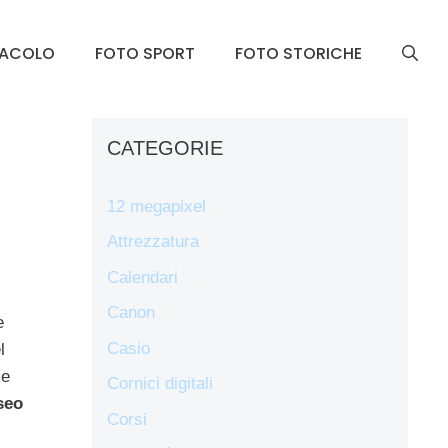
TACOLO
FOTO SPORT
FOTO STORICHE
CATEGORIE
12 megapixel
Attrezzatura
Calendari
Canon
e
Casio
l
me
Cornici digitali
seo
Corsi