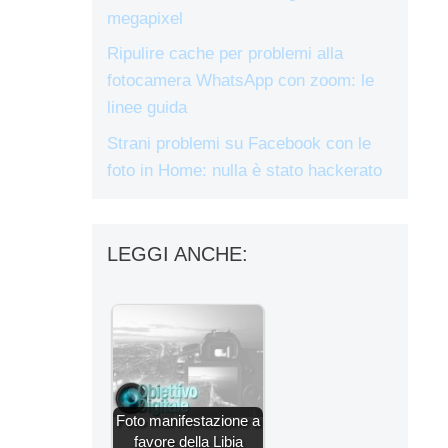
megapixel
Ripulire cache per problemi alla
fotocamera WhatsApp con zoom: le
linee guida
Strani problemi su Facebook con le
foto in Home: nulla è stato hackerato
LEGGI ANCHE:
Foto manifestazione a
favore della Libia