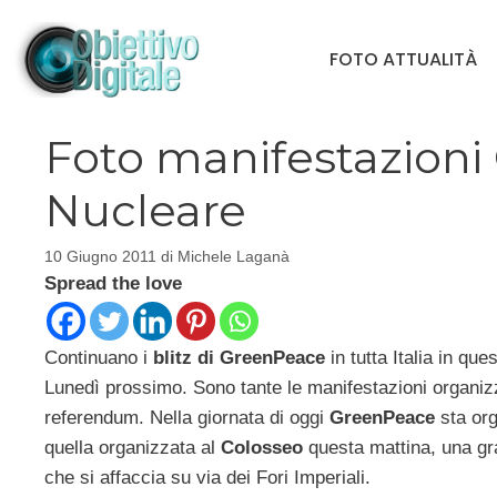
Vai
al
FOTO ATTUALITÀ
contenuto
Foto manifestazioni
Nucleare
10 Giugno 2011
di
Michele Laganà
Spread the love
Continuano i
blitz di GreenPeace
in tutta Italia in que
Lunedì prossimo. Sono tante le manifestazioni organizza
referendum. Nella giornata di oggi
GreenPeace
sta org
quella organizzata al
Colosseo
questa mattina, una gra
che si affaccia su via dei Fori Imperiali.