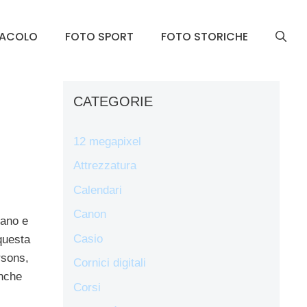
TACOLO
FOTO SPORT
FOTO STORICHE
CATEGORIE
12 megapixel
Attrezzatura
Calendari
Canon
cano e
Casio
questa
rsons,
Cornici digitali
anche
Corsi