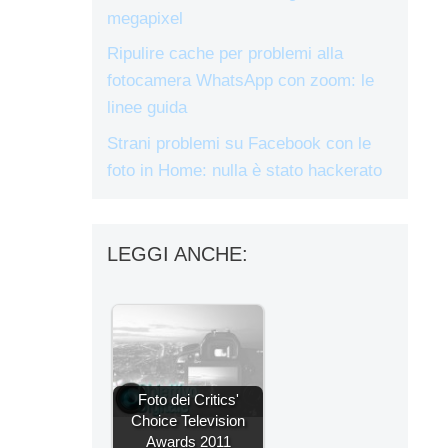
megapixel
Ripulire cache per problemi alla
fotocamera WhatsApp con zoom: le
linee guida
Strani problemi su Facebook con le
foto in Home: nulla è stato hackerato
LEGGI ANCHE:
Foto dei Critics'
Choice Television
Awards 2011