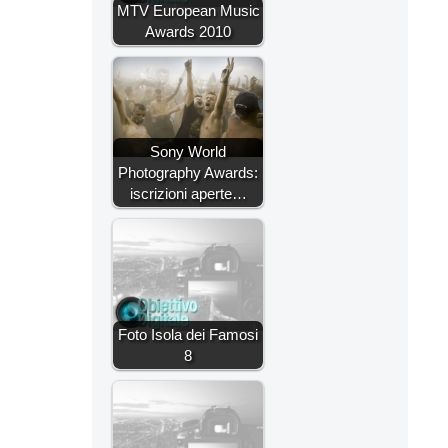
MTV European Music
Awards 2010
Sony World
Photography Awards:
iscrizioni aperte…
Foto Isola dei Famosi
8