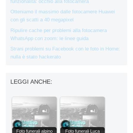
funzionalità: occhio alla fotocamera
Otteniamo il massimo dalle fotocamere Huawei
con gli scatti a 40 megapixel
Ripulire cache per problemi alla fotocamera
WhatsApp con zoom: le linee guida
Strani problemi su Facebook con le foto in Home:
nulla è stato hackerato
LEGGI ANCHE:
Foto funerali alpino
Foto funerali Luca