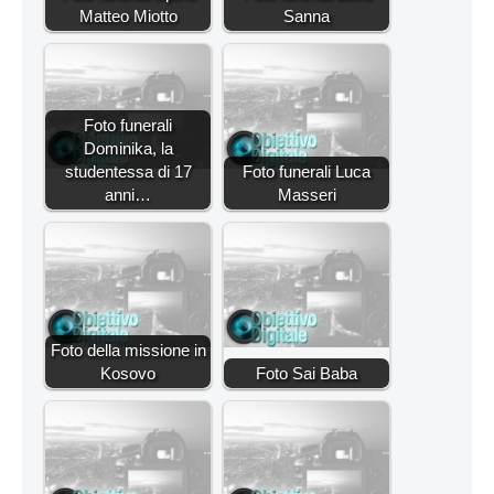
Matteo Miotto
Sanna
Foto funerali
Dominika, la
studentessa di 17
Foto funerali Luca
anni…
Masseri
Foto della missione in
Kosovo
Foto Sai Baba