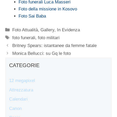
Foto funerali Luca Masseri
Foto della missione in Kosovo
Foto Sai Baba
Categorie
Foto Attualità
,
Gallery
,
In Evidenza
Tag
foto funerali
,
foto militari
Britney Spears: istantanee da femme fatale
Monica Bellucci: su Gq le foto
CATEGORIE
12 megapixel
Attrezzatura
Calendari
Canon