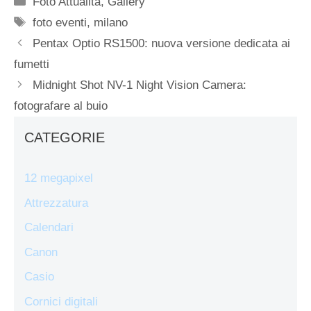
Foto Attualità
,
Gallery
Tag
foto eventi
,
milano
Pentax Optio RS1500: nuova versione dedicata ai
fumetti
Midnight Shot NV-1 Night Vision Camera:
fotografare al buio
CATEGORIE
12 megapixel
Attrezzatura
Calendari
Canon
Casio
Cornici digitali