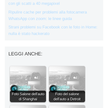
con gli scatti a 40 megapixel
Ripulire cache per problemi alla fotocamera
WhatsApp con zoom: le linee guida
Strani problemi su Facebook con le foto in Home:
nulla è stato hackerato
LEGGI ANCHE:
Foto Salone dell'auto
Foto del salone
di Shanghai
dell'auto a Detroit