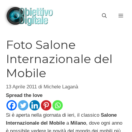
Vai
al
ME
contenuto
Foto Salone
Internazionale del
Mobile
13 Aprile 2011
di
Michele Laganà
Spread the love
Si è aperta nella giornata di ieri, il classico
Salone
Internazionale del Mobile
a
Milano
, dove ogni anno
è possibile vedere le novità del mondo dei mobili più