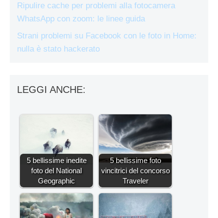
Ripulire cache per problemi alla fotocamera
WhatsApp con zoom: le linee guida
Strani problemi su Facebook con le foto in Home:
nulla è stato hackerato
LEGGI ANCHE:
5 bellissime inedite
5 bellissime foto
foto del National
vincitrici del concorso
Geographic
Traveler