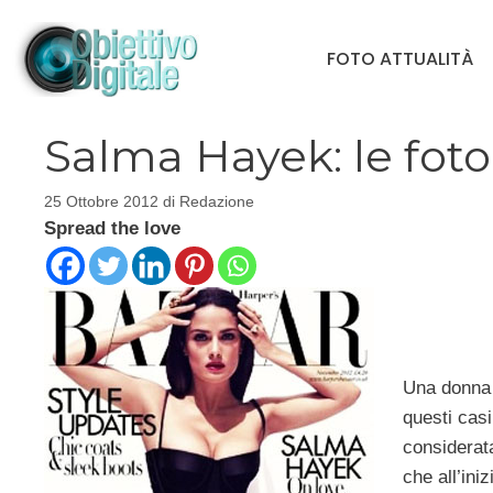
Vai
al
FOTO ATTUALITÀ
contenuto
Salma Hayek: le foto
25 Ottobre 2012
di
Redazione
Spread the love
Una donna t
questi casi
considerata
che all’ini