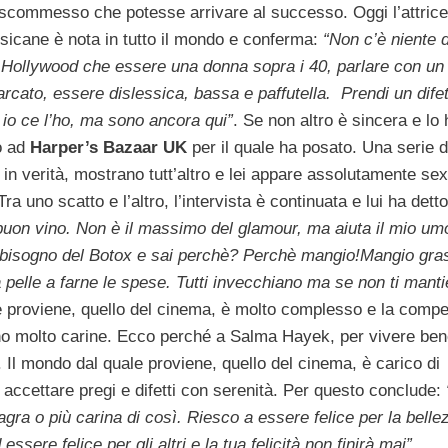
scommesso che potesse arrivare al successo. Oggi l’attrice
sicane è nota in tutto il mondo e conferma:
“Non c’è niente d
 Hollywood che essere una donna sopra i 40, parlare con un
cato, essere dislessica, bassa e paffutella. Prendi un difet
 io ce l’ho, ma sono ancora qui”
. Se non altro è sincera e lo 
o ad
Harper’s Bazaar UK
per il quale ha posato. Una serie d
in verità, mostrano tutt’altro e lei appare assolutamente se
ra uno scatto e l’altro, l’intervista è continuata e lui ha detto
l buon vino. Non è il massimo del glamour, ma aiuta il mio um
 bisogno del Botox e sai perchè? Perchè mangio!Mangio gras
pelle a farne le spese. Tutti invecchiano ma se non ti mantie
e proviene, quello del cinema, è molto complesso e la compe
sono molto carine. Ecco perché a Salma Hayek, per vivere ben
ti. Il mondo dal quale proviene, quello del cinema, è carico di
 accettare pregi e difetti con serenità. Per questo conclude:
gra o più carina di così. Riesco a essere felice per la belle
sere felice per gli altri e la tua felicità non finirà mai”.