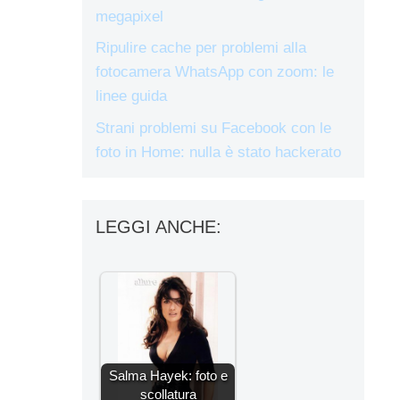
megapixel
Ripulire cache per problemi alla
fotocamera WhatsApp con zoom: le
linee guida
Strani problemi su Facebook con le
foto in Home: nulla è stato hackerato
LEGGI ANCHE:
Salma Hayek: foto e
scollatura