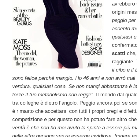
avrebbero 
origini mes
peggio per
accento mar
qualsiasi e
confermat
scatti
che, 
raggiante. T
il cibo e i
sono felice perchè mangio. Ho 46 anni e non avrò mai
verdura, qualsiasi cosa. Se non mangi abbastanza è la 
forze il tuo metabolismo non regge”
. Il mondo dal qual
tra colleghe è dietro l’angolo. Peggio ancora poi se 
è rimasto che accettarsi con tutti i propri pregi e difet
competizione e per questo non ha potuto fare altro che
verità è che non ho mai avuto la spinta a essere più ma
delle altre persone senza esserne invidiosa. Impara ad es