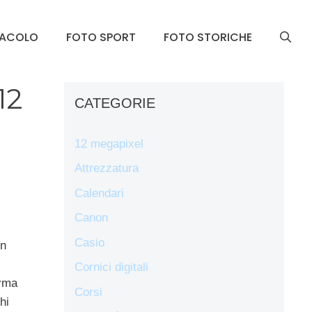
TACOLO
FOTO SPORT
FOTO STORICHE
12
CATEGORIE
12 megapixel
Attrezzatura
Calendari
Canon
Casio
in
Cornici digitali
erma
Corsi
hi