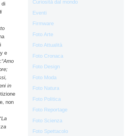
Curiosità dal mondo
 di
i
Eventi
Firmware
to
Foto Arte
ha
i
Foto Attualità
xy e
Foto Cronaca
:
“Amo
Foto Design
ore;
Foto Moda
si,
ni in
Foto Natura
tizione
Foto Politica
e, non
Foto Reportage
“La
Foto Scienza
zza
Foto Spettacolo