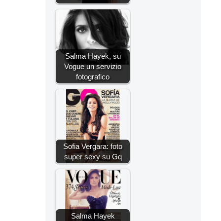
Salma Hayek, su
Vogue un servizio
fotografico
Sofia Vergara: foto
super sexy su Gq
Salma Hayek