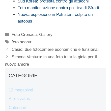
Sud Korea: protesta contro gli attacchi
Foto manifestazione contro politica di Sfratti
Nuova esplosione in Pakistan, colpito un
autobus
Categorie
Foto Cronaca
,
Gallery
Tag
foto scontri
Casio: due fotocamere economiche e funzionali
Simona Ventura: in una foto tutta la gioia per il
nuovo amore
CATEGORIE
12 megapixel
Attrezzatura
Calendari