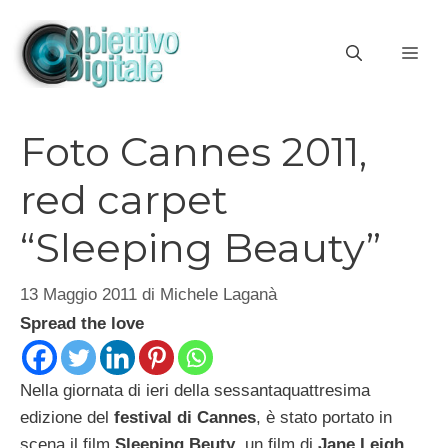
Vai
al
ME
contenuto
Foto Cannes 2011,
red carpet
“Sleeping Beauty”
13 Maggio 2011
di
Michele Laganà
Spread the love
Nella giornata di ieri della sessantaquattresima
edizione del
festival di Cannes
, è stato portato in
scena il film
Sleeping Beuty
, un film di
Jane Leigh
.