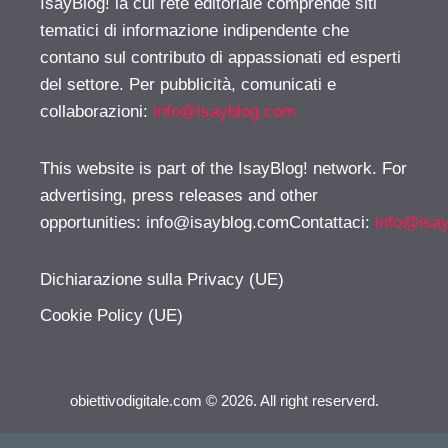
IsayBlog! la cui rete editoriale comprende siti
tematici di informazione indipendente che
contano sul contributo di appassionati ed esperti
del settore. Per pubblicità, comunicati e
collaborazioni:
info@isayblog.com
This website is part of the IsayBlog! network. For
advertising, press releases and other
opportunities:
info@isayblog.comContattaci
:
info@isa
Dichiarazione sulla Privacy (UE)
Cookie Policy (UE)
obiettivodigitale.com © 2026. All right reserverd.