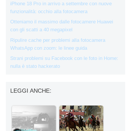
iPhone 18 Pro in arrivo a settembre con nuove
funzionalità: occhio alla fotocamera
Otteniamo il massimo dalle fotocamere Huawei
con gli scatti a 40 megapixel
Ripulire cache per problemi alla fotocamera
WhatsApp con zoom: le linee guida
Strani problemi su Facebook con le foto in Home:
nulla è stato hackerato
LEGGI ANCHE: