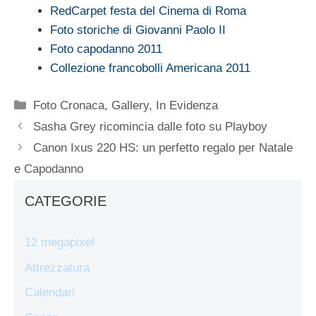
RedCarpet festa del Cinema di Roma
Foto storiche di Giovanni Paolo II
Foto capodanno 2011
Collezione francobolli Americana 2011
Categorie
Foto Cronaca
,
Gallery
,
In Evidenza
Sasha Grey ricomincia dalle foto su Playboy
Canon Ixus 220 HS: un perfetto regalo per Natale
e Capodanno
CATEGORIE
12 megapixel
Attrezzatura
Calendari