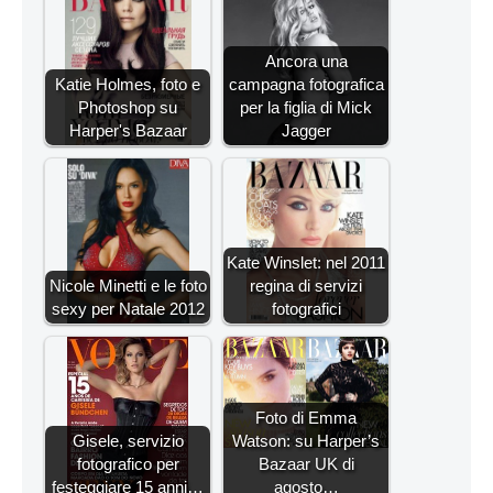
Ancora una
Katie Holmes, foto e
campagna fotografica
Photoshop su
per la figlia di Mick
Harper's Bazaar
Jagger
Kate Winslet: nel 2011
Nicole Minetti e le foto
regina di servizi
sexy per Natale 2012
fotografici
Foto di Emma
Gisele, servizio
Watson: su Harper’s
fotografico per
Bazaar UK di
festeggiare 15 anni…
agosto…