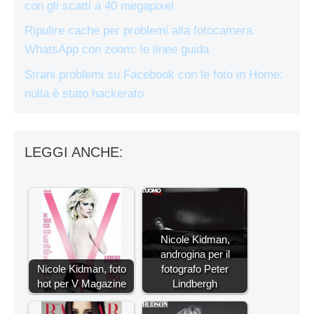
con gli scatti a 40 megapixel
Ripulire cache per problemi alla fotocamera
WhatsApp con zoom: le linee guida
Strani problemi su Facebook con le foto in Home:
nulla è stato hackerato
LEGGI ANCHE:
Nicole Kidman,
androgina per il
Nicole Kidman, foto
fotografo Peter
hot per V Magazine
Lindbergh