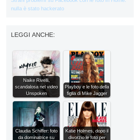
Strani problemi su Facebook con le foto in Home:
nulla è stato hackerato
LEGGI ANCHE:
Naike Rivelli,
scandalosa nel video
Playboy e le foto della
Unspoken
figlia di Mike Jagger
Claudia Schiffer: foto
Katie Holmes, dopo il
da dominatrice su
divorzio le foto per