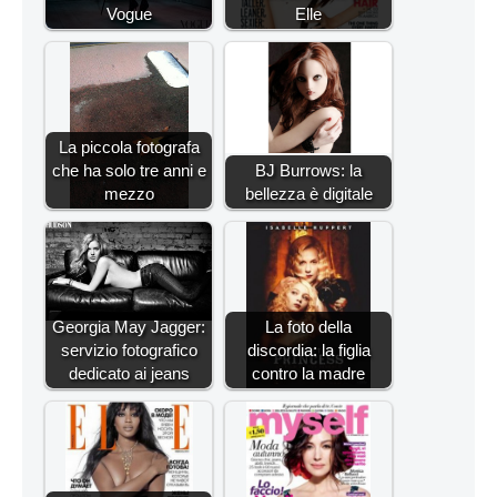
Vogue
Elle
La piccola fotografa
che ha solo tre anni e
BJ Burrows: la
mezzo
bellezza è digitale
Georgia May Jagger:
La foto della
servizio fotografico
discordia: la figlia
dedicato ai jeans
contro la madre