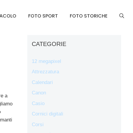
TACOLO
FOTO SPORT
FOTO STORICHE
CATEGORIE
12 megapixel
Attrezzatura
Calendari
Canon
re a
Casio
gliamo
o
Cornici digitali
amanti
Corsi