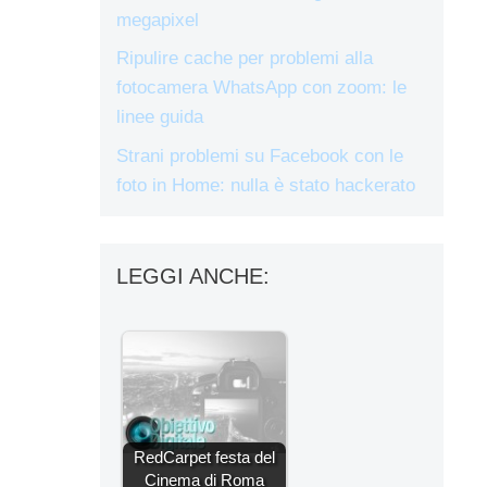
megapixel
Ripulire cache per problemi alla
fotocamera WhatsApp con zoom: le
linee guida
Strani problemi su Facebook con le
foto in Home: nulla è stato hackerato
LEGGI ANCHE:
RedCarpet festa del
Cinema di Roma