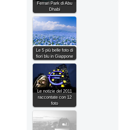
Ferrari Park di Abu
Dhabi
Le 5 più belle foto di
fiori blu in Giappone
Le notizie del 2011
raccontate con 12
foto