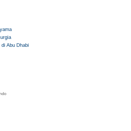
jiyama
Murgia
 di Abu Dhabi
ondo