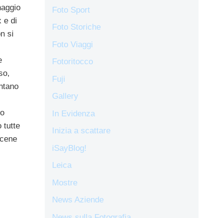
naggio
Foto Sport
 e di
Foto Storiche
n si
Foto Viaggi
e
Fotoritocco
so,
Fuji
antano
Gallery
ro
In Evidenza
 tutte
Inizia a scattare
rcene
iSayBlog!
Leica
Mostre
News Aziende
News sulla Fotografia