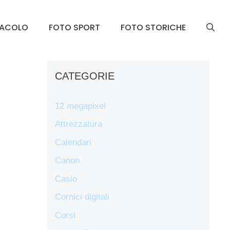
TACOLO
FOTO SPORT
FOTO STORICHE
CATEGORIE
12 megapixel
Attrezzatura
Calendari
Canon
Casio
Cornici digitali
Corsi