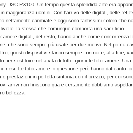
ony DSC RX100. Un tempo questa splendida arte era appan
n maggioranza uomini. Con l’arrivo delle digitali, delle reflex
ono nettamente cambiate e oggi sono tantissimi coloro che no
i livello, la stessa che comunque comporta una sacrificio
ocamere digitali, del resto, hanno anche come concorrenza l
ne, che sono sempre più usate per due motivi. Nel primo ca
tro, questi dispositivi stanno sempre con noi e, alla fine, v
o per sostituire nella vita di tutti i giorni le fotocamere. Una
i mesi. Le fotocamere in questione però hanno dal canto lo
 e prestazioni in perfetta sintonia con il prezzo, per cui sono
nuovi arrivi non finiscono qua e certamente dobbiamo aspetta
oro bellezza.