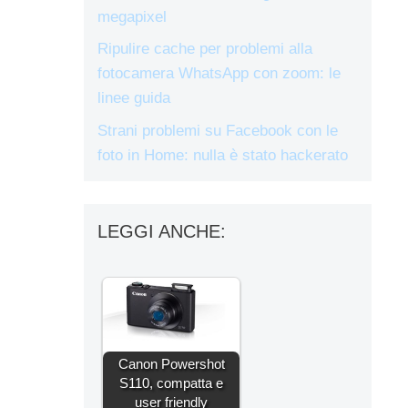
megapixel
Ripulire cache per problemi alla
fotocamera WhatsApp con zoom: le
linee guida
Strani problemi su Facebook con le
foto in Home: nulla è stato hackerato
LEGGI ANCHE:
Canon Powershot
S110, compatta e
user friendly