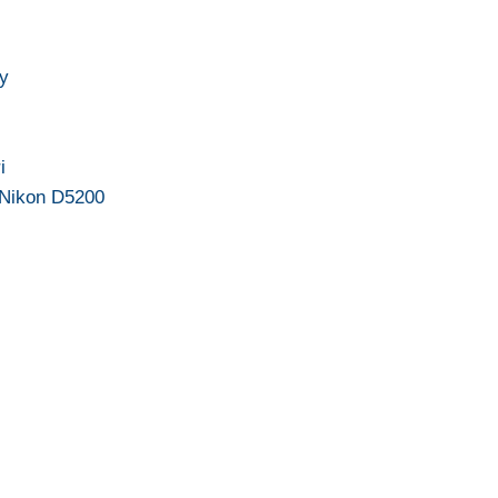
ly
i
a Nikon D5200