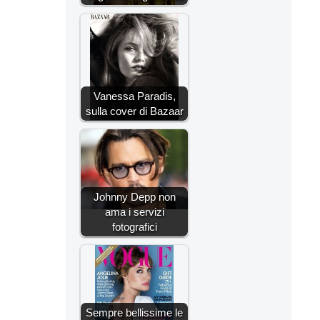
Vanessa Paradis,
sulla cover di Bazaar
Johnny Depp non
ama i servizi
fotografici
Sempre bellissime le