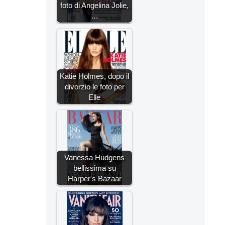
foto di Angelina Jolie,
…
Katie Holmes, dopo il
divorzio le foto per
Elle
Vanessa Hudgens
bellissima su
Harper's Bazaar