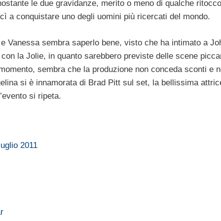
nostante le due gravidanze, merito o meno di qualche ritocco
ì a conquistare uno degli uomini più ricercati del mondo.
 e Vanessa sembra saperlo bene, visto che ha intimato a Jo
i con la Jolie, in quanto sarebbero previste delle scene piccan
al momento, sembra che la produzione non conceda sconti e 
ina si è innamorata di Brad Pitt sul set, la bellissima attric
’evento si ripeta.
uglio 2011
r