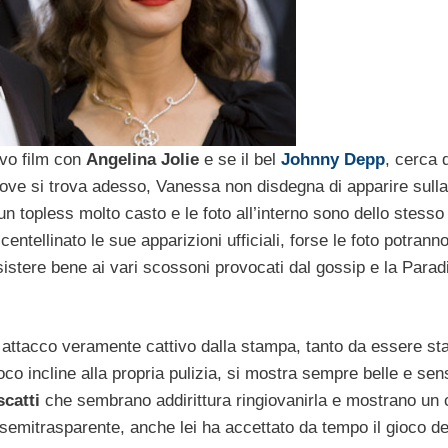
ovo film con
Angelina Jolie
e se il bel
Johnny Depp
, cerca d
 dove si trova adesso, Vanessa non disdegna di apparire sull
un topless molto casto e le foto all’interno sono dello stesso
entellinato le sue apparizioni ufficiali, forse le foto potrann
stere bene ai vari scossoni provocati dal gossip e la Paradi
un attacco veramente cattivo dalla stampa, tanto da essere st
 incline alla propria pulizia, si mostra sempre belle e sen
scatti
che sembrano addirittura ringiovanirla e mostrano un 
 semitrasparente, anche lei ha accettato da tempo il gioco d