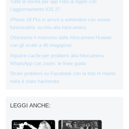
Tutte le novità per app Foto di Apple con
l’aggiornamento iOS 27
iPhone 18 Pro in arrivo a settembre con nuove
funzionalità: occhio alla fotocamera
Otteniamo il massimo dalle fotocamere Huawei
con gli scatti a 40 megapixel
Ripulire cache per problemi alla fotocamera
WhatsApp con zoom: le linee guida
Strani problemi su Facebook con le foto in Home:
nulla è stato hackerato
LEGGI ANCHE: