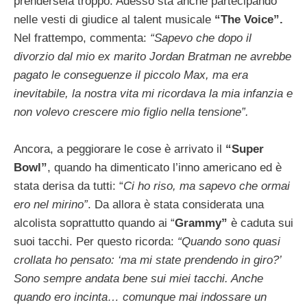
prendersela troppo. Adesso sta anche partecipando
nelle vesti di giudice al talent musicale
“The Voice”.
Nel frattempo, commenta:
“Sapevo che dopo il
divorzio dal mio ex marito Jordan Bratman ne avrebbe
pagato le conseguenze il piccolo Max, ma era
inevitabile, la nostra vita mi ricordava la mia infanzia e
non volevo crescere mio figlio nella tensione”.
Ancora, a peggiorare le cose è arrivato il
“Super
Bowl”
, quando ha dimenticato l’inno americano ed è
stata derisa da tutti: “
Ci ho riso, ma sapevo che ormai
ero nel mirino”
. Da allora è stata considerata una
alcolista soprattutto quando ai “
Grammy”
è caduta sui
suoi tacchi. Per questo ricorda:
“Quando sono quasi
crollata ho pensato: ‘ma mi state prendendo in giro?’
Sono sempre andata bene sui miei tacchi. Anche
quando ero incinta… comunque mai indossare un