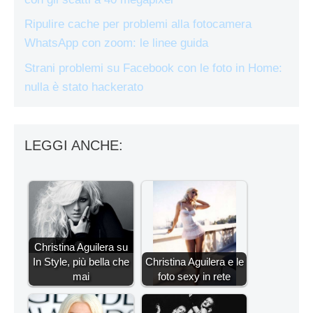
Ripulire cache per problemi alla fotocamera
WhatsApp con zoom: le linee guida
Strani problemi su Facebook con le foto in Home:
nulla è stato hackerato
LEGGI ANCHE:
Christina Aguilera su
In Style, più bella che
Christina Aguilera e le
mai
foto sexy in rete